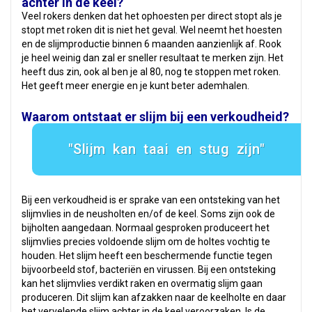
achter in de keel?
Veel rokers denken dat het ophoesten per direct stopt als je
stopt met roken dit is niet het geval. Wel neemt het hoesten
en de slijmproductie binnen 6 maanden aanzienlijk af. Rook
je heel weinig dan zal er sneller resultaat te merken zijn. Het
heeft dus zin, ook al ben je al 80, nog te stoppen met roken.
Het geeft meer energie en je kunt beter ademhalen.
Waarom ontstaat er slijm bij een verkoudheid?
Slijm kan taai en stug zijn
Bij een verkoudheid is er sprake van een ontsteking van het
slijmvlies in de neusholten en/of de keel. Soms zijn ook de
bijholten aangedaan. Normaal gesproken produceert het
slijmvlies precies voldoende slijm om de holtes vochtig te
houden. Het slijm heeft een beschermende functie tegen
bijvoorbeeld stof, bacteriën en virussen. Bij een ontsteking
kan het slijmvlies verdikt raken en overmatig slijm gaan
produceren. Dit slijm kan afzakken naar de keelholte en daar
het vervelende slijm achter in de keel veroorzaken. Is de