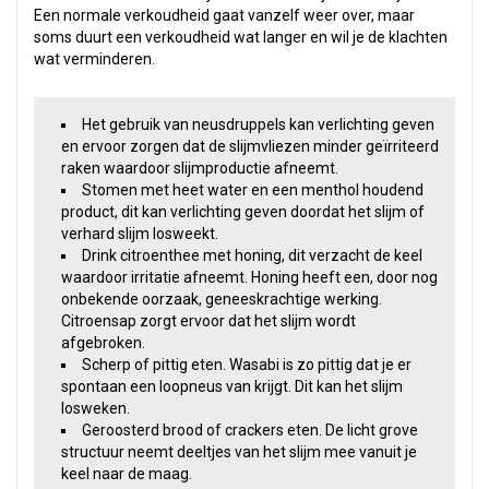
Een normale verkoudheid gaat vanzelf weer over, maar
soms duurt een verkoudheid wat langer en wil je de klachten
wat verminderen.
Het gebruik van neusdruppels kan verlichting geven
en ervoor zorgen dat de slijmvliezen minder geïrriteerd
raken waardoor slijmproductie afneemt.
Stomen met heet water en een menthol houdend
product, dit kan verlichting geven doordat het slijm of
verhard slijm losweekt.
Drink citroenthee met honing, dit verzacht de keel
waardoor irritatie afneemt. Honing heeft een, door nog
onbekende oorzaak, geneeskrachtige werking.
Citroensap zorgt ervoor dat het slijm wordt
afgebroken.
Scherp of pittig eten. Wasabi is zo pittig dat je er
spontaan een loopneus van krijgt. Dit kan het slijm
losweken.
Geroosterd brood of crackers eten. De licht grove
structuur neemt deeltjes van het slijm mee vanuit je
keel naar de maag.