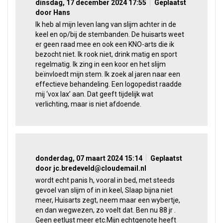
dinsdag, 17 december 2024 17:55
Geplaatst
door Hans
Ik heb al mijn leven lang van slijm achter in de
keel en op/bij de stembanden. De huisarts weet
er geen raad mee en ook een KNO-arts die ik
bezocht niet. Ik rook niet, drink matig en sport
regelmatig. Ik zing in een koor en het slijm
beïnvloedt mijn stem. Ik zoek al jaren naar een
effectieve behandeling. Een logopedist raadde
mij ‘vox lax’ aan. Dat geeft tijdelijk wat
verlichting, maar is niet afdoende.
donderdag, 07 maart 2024 15:14
Geplaatst
door jc.bredeveld@cloudemail.nl
wordt echt panis h, vooral in bed, met steeds
gevoel van slijm of in in keel, Slaap bijna niet
meer, Huisarts zegt, neem maar een wybertje,
en dan wegwezen, zo voelt dat. Ben nu 88 jr .
Geen eetlust meer etc.Mijn echtgenote heeft