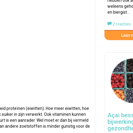
hebben ook a
weleens geho
en biergist…
2 reacties
Lees m
eid proteïnen (eiwitten). Hoe meer eiwitten, hoe
Açai bes
 suiker in zijn verwerkt. Ook vitaminen kunnen
t is een aanrader. Wel moet er dan bij vermeld
bijwerkin
 van andere zoetstoffen is minder gunstig voor de
gezondh