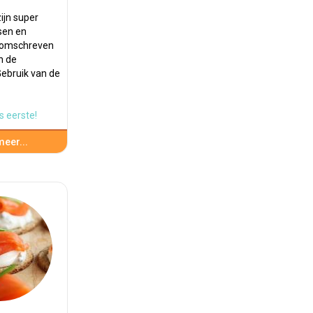
ijn super
sen en
 omschreven
n de
ebruik van de
s eerste!
eer...