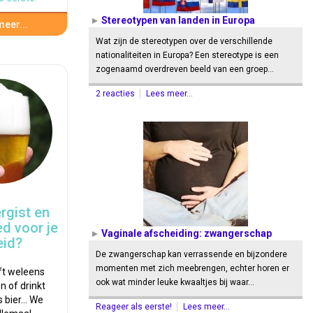
Stereotypen van landen in Europa
eer...
Wat zijn de stereotypen over de verschillende
nationaliteiten in Europa? Een stereotype is een
zogenaamd overdreven beeld van een groep…
2 reacties
Lees meer...
ergist en
ed voor je
Vaginale afscheiding: zwangerschap
id?
De zwangerschap kan verrassende en bijzondere
momenten met zich meebrengen, echter horen er
ft weleens
ook wat minder leuke kwaaltjes bij waar…
n of drinkt
 bier... We
Reageer als eerste!
Lees meer...