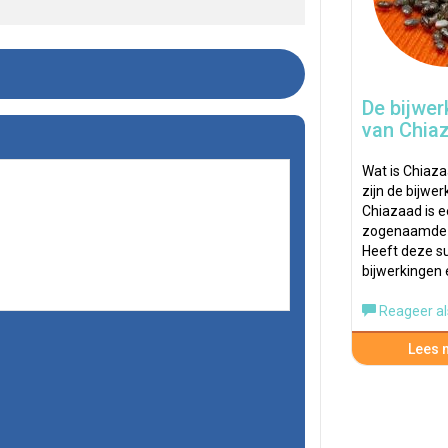
De bijwer
van Chia
Wat is Chiaza
zijn de bijwe
Chiazaad is 
zogenaamde s
Heeft deze su
bijwerkingen
Reageer al
Lees m