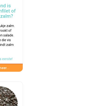
nd is
filet of
 zalm?
ukje zalm.
rookt of
en salade.
 die vis
vindt zalm
s eerste!
eer...