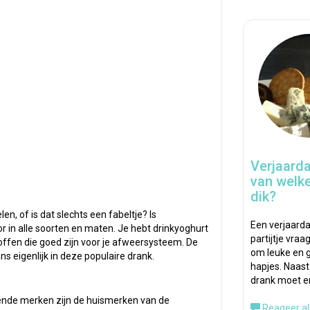
Verjaard
van welke
dik?
en, of is dat slechts een fabeltje? Is
Een verjaarda
r in alle soorten en maten. Je hebt drinkyoghurt
partijtje vraag
ffen die goed zijn voor je afweersysteem. De
om leuke en g
ans eigenlijk in deze populaire drank.
hapjes. Naast
drank moet er
ende merken zijn de huismerken van de
Reageer al