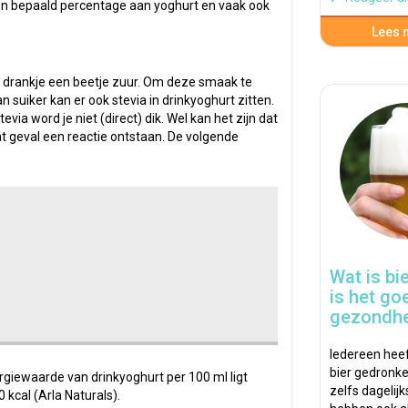
een bepaald percentage aan yoghurt en vaak ook
Lees m
et drankje een beetje zuur. Om deze smaak te
n suiker kan er ook stevia in drinkyoghurt zitten.
via word je niet (direct) dik. Wel kan het zijn dat
dat geval een reactie ontstaan. De volgende
Wat is bi
is het go
gezondhe
Iedereen hee
bier gedronke
giewaarde van drinkyoghurt per 100 ml ligt
zelfs dagelijks
 kcal (Arla Naturals).