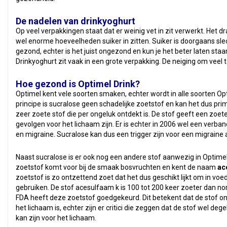
De nadelen van drinkyoghurt
Op veel verpakkingen staat dat er weinig vet in zit verwerkt. Het dr
wel enorme hoeveelheden suiker in zitten. Suiker is doorgaans slecht
gezond, echter is het juist ongezond en kun je het beter laten staa
Drinkyoghurt zit vaak in een grote verpakking. De neiging om veel 
Hoe gezond is Optimel Drink?
Optimel kent vele soorten smaken, echter wordt in alle soorten Op
principe is sucralose geen schadelijke zoetstof en kan het dus pri
zeer zoete stof die per ongeluk ontdekt is. De stof geeft een zoet
gevolgen voor het lichaam zijn. Er is echter in 2006 wel een verba
en migraine. Sucralose kan dus een trigger zijn voor een migraine 
Naast sucralose is er ook nog een andere stof aanwezig in Optimel
zoetstof komt voor bij de smaak bosvruchten en kent de naam
ac
zoetstof is zo ontzettend zoet dat het dus geschikt lijkt om in vo
gebruiken. De stof acesulfaam k is 100 tot 200 keer zoeter dan no
FDA heeft deze zoetstof goedgekeurd. Dit betekent dat de stof on
het lichaam is, echter zijn er critici die zeggen dat de stof wel degel
kan zijn voor het lichaam.