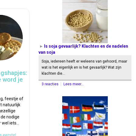
Is soja gevaarlijk? Klachten en de nadelen
van soja
Soja, iedereen heeft er weleens van gehoord, maar
wat is het eigenlijk en is het gevaarlijk? Wat zijn
agshapjes:
klachten die…
 word je
3 reacties
Lees meer...
g, feestje of
t natuurlijk
ezellige
 de nodige
 wel iets…
s eerste!