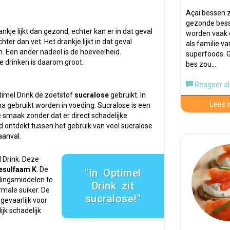
Açai bessen z
gezonde bes
ankje lijkt dan gezond, echter kan er in dat geval
worden vaak
er dan vet. Het drankje lijkt in dat geval
als familie va
n. Een ander nadeel is de hoeveelheid.
superfoods. G
te drinken is daarom groot.
bes zou…
Reageer al
timel Drink de zoetstof
sucralose
gebruikt. In
Lees m
ma gebruikt worden in voeding. Sucralose is een
e smaak zonder dat er direct schadelijke
nd ontdekt tussen het gebruik van veel sucralose
aanval.
 Drink. Deze
esulfaam K
. De
In Optimel
edingsmiddelen te
Drink zit
rmale suiker. De
sucralose!
gevaarlijk voor
ijk schadelijk