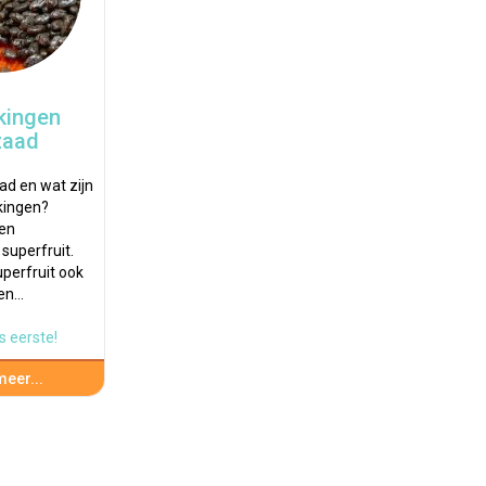
kingen
zaad
ad en wat zijn
rkingen?
een
uperfruit.
perfruit ook
 en…
s eerste!
eer...