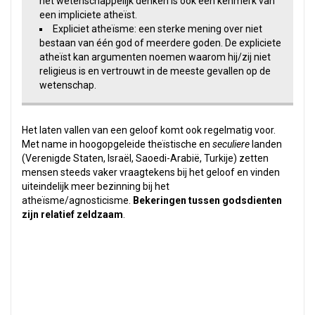
het wetenschappelijk denken is ook een kenmerk van
een impliciete atheïst.
Expliciet atheïsme: een sterke mening over niet
bestaan van één god of meerdere goden. De expliciete
atheïst kan argumenten noemen waarom hij/zij niet
religieus is en vertrouwt in de meeste gevallen op de
wetenschap.
Het laten vallen van een geloof komt ook regelmatig voor.
Met name in hoogopgeleide theïstische en
seculiere
landen
(Verenigde Staten, Israël, Saoedi-Arabië, Turkije) zetten
mensen steeds vaker vraagtekens bij het geloof en vinden
uiteindelijk meer bezinning bij het
atheïsme/agnosticisme.
Bekeringen tussen godsdienten
zijn relatief zeldzaam
.