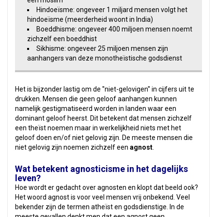
een moslim
Hindoeïsme: ongeveer 1 miljard mensen volgt het
hindoeïsme (meerderheid woont in India)
Boeddhisme: ongeveer 400 miljoen mensen noemt
zichzelf een boeddhist
Sikhisme: ongeveer 25 miljoen mensen zijn
aanhangers van deze monotheïstische godsdienst
Het is bijzonder lastig om de ''niet-gelovigen'' in cijfers uit te
drukken. Mensen die geen geloof aanhangen kunnen
namelijk gestigmatiseerd worden in landen waar een
dominant geloof heerst. Dit betekent dat mensen zichzelf
een theïst noemen maar in werkelijkheid niets met het
geloof doen en/of niet gelovig zijn. De meeste mensen die
niet gelovig zijn noemen zichzelf een
agnost
.
Wat betekent agnosticisme in het dagelijks
leven?
Hoe wordt er gedacht over agnosten en klopt dat beeld ook?
Het woord agnost is voor veel mensen vrij onbekend. Veel
bekender zijn de termen atheïst en godsdienstige. In de
meeste gevallen denkt men dat een agnost geen