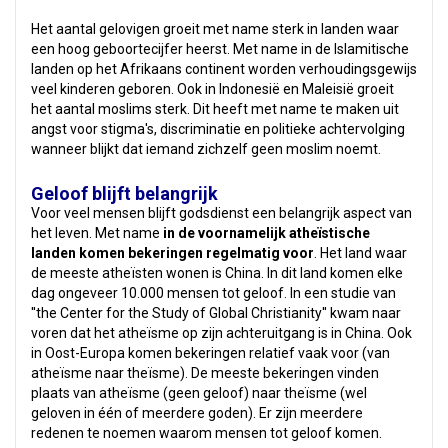
Het aantal gelovigen groeit met name sterk in landen waar
een hoog geboortecijfer heerst. Met name in de Islamitische
landen op het Afrikaans continent worden verhoudingsgewijs
veel kinderen geboren. Ook in Indonesië en Maleisië groeit
het aantal moslims sterk. Dit heeft met name te maken uit
angst voor stigma's, discriminatie en politieke achtervolging
wanneer blijkt dat iemand zichzelf geen moslim noemt.
Geloof blijft belangrijk
Voor veel mensen blijft godsdienst een belangrijk aspect van
het leven. Met name
in de voornamelijk atheïstische
landen komen bekeringen regelmatig voor
. Het land waar
de meeste atheïsten wonen is China. In dit land komen elke
dag ongeveer 10.000 mensen tot geloof. In een studie van
''the Center for the Study of Global Christianity'' kwam naar
voren dat het atheïsme op zijn achteruitgang is in China. Ook
in Oost-Europa komen bekeringen relatief vaak voor (van
atheïsme naar theïsme). De meeste bekeringen vinden
plaats van atheïsme (geen geloof) naar theïsme (wel
geloven in één of meerdere goden). Er zijn meerdere
redenen te noemen waarom mensen tot geloof komen.