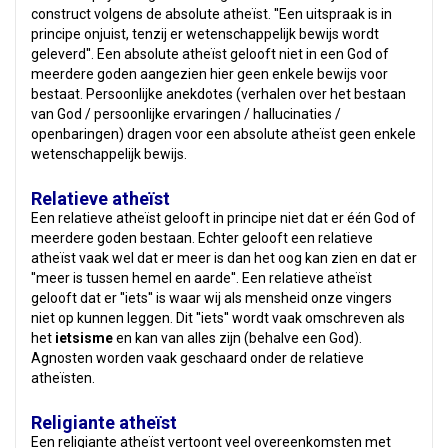
construct volgens de absolute atheïst. ''Een uitspraak is in
principe onjuist, tenzij er wetenschappelijk bewijs wordt
geleverd''. Een absolute atheïst gelooft niet in een God of
meerdere goden aangezien hier geen enkele bewijs voor
bestaat. Persoonlijke anekdotes (verhalen over het bestaan
van God / persoonlijke ervaringen / hallucinaties /
openbaringen) dragen voor een absolute atheïst geen enkele
wetenschappelijk bewijs.
Relatieve atheïst
Een relatieve atheïst gelooft in principe niet dat er één God of
meerdere goden bestaan. Echter gelooft een relatieve
atheïst vaak wel dat er meer is dan het oog kan zien en dat er
''meer is tussen hemel en aarde''. Een relatieve atheïst
gelooft dat er ''iets'' is waar wij als mensheid onze vingers
niet op kunnen leggen. Dit ''iets'' wordt vaak omschreven als
het
ietsisme
en kan van alles zijn (behalve een God).
Agnosten worden vaak geschaard onder de relatieve
atheïsten.
Religiante atheïst
Een religiante atheïst vertoont veel overeenkomsten met