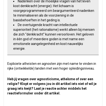
Nadenken over de moeilijke vragen van het leven
kost denkkracht (energie). Het lichaam is
voorgeprogrammeerd om beargumenteerd nadenken
te minimaliseren als de voorziening in de
basisbehoeften in het geding is.
De overtuigende kracht van intellectuele
superioriteit (het rationalisme) werkt alleen bij mensen
die zich ''denkkracht'' kunnen veroorloven. Het geloven
in één god of meerdere goden is met name een
emotionele aangelegenheid en kost nauwelijks
energie.
Expliciete atheïsten en agnosten zijn met name te vinden in
rijke (ontwikkelde) landen met een hoger opleidingsniveau.
Heb jij vragen over agnosticisme, atheïsme of over een
religie? Klopt er volgens jou in dit artikel iets niet of wil je
graag iets kwijt? Laat je reactie achter middels het
reactieformulier onder dit artikel.