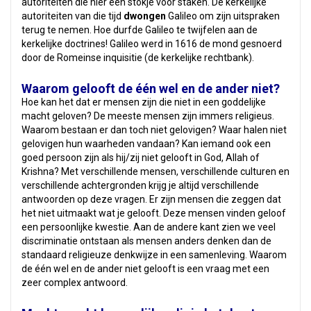
autoriteiten die hier een stokje voor staken. De kerkelijke
autoriteiten van die tijd
dwongen
Galileo om zijn uitspraken
terug te nemen. Hoe durfde Galileo te twijfelen aan de
kerkelijke doctrines! Galileo werd in 1616 de mond gesnoerd
door de Romeinse inquisitie (de kerkelijke rechtbank).
Waarom gelooft de één wel en de ander niet?
Hoe kan het dat er mensen zijn die niet in een goddelijke
macht geloven? De meeste mensen zijn immers religieus.
Waarom bestaan er dan toch niet gelovigen? Waar halen niet
gelovigen hun waarheden vandaan? Kan iemand ook een
goed persoon zijn als hij/zij niet gelooft in God, Allah of
Krishna? Met verschillende mensen, verschillende culturen en
verschillende achtergronden krijg je altijd verschillende
antwoorden op deze vragen. Er zijn mensen die zeggen dat
het niet uitmaakt wat je gelooft. Deze mensen vinden geloof
een persoonlijke kwestie. Aan de andere kant zien we veel
discriminatie ontstaan als mensen anders denken dan de
standaard religieuze denkwijze in een samenleving. Waarom
de één wel en de ander niet gelooft is een vraag met een
zeer complex antwoord.