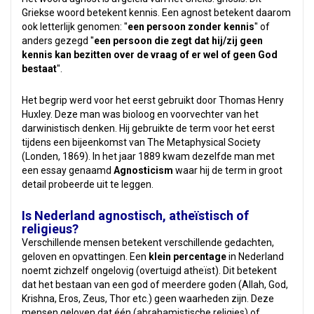
Griekse woord betekent kennis. Een agnost betekent daarom
ook letterlijk genomen: ''
een persoon zonder
kennis
''
of
anders gezegd ''
een persoon die zegt dat hij/zij geen
kennis kan bezitten over de vraag of er wel of geen God
bestaat
''.
Het begrip werd voor het eerst gebruikt door Thomas Henry
Huxley. Deze man was bioloog en voorvechter van het
darwinistisch denken. Hij gebruikte de term voor het eerst
tijdens een bijeenkomst van The Metaphysical Society
(Londen, 1869). In het jaar 1889 kwam dezelfde man met
een essay genaamd
Agnosticism
waar hij de term in groot
detail probeerde uit te leggen.
Is Nederland agnostisch, atheïstisch of
religieus?
Verschillende mensen betekent verschillende gedachten,
geloven en opvattingen. Een
klein percentage
in Nederland
noemt zichzelf ongelovig (overtuigd atheïst). Dit betekent
dat het bestaan van een god of meerdere goden (Allah, God,
Krishna, Eros, Zeus, Thor etc.) geen waarheden zijn. Deze
mensen geloven dat één (abrahamistische religies) of