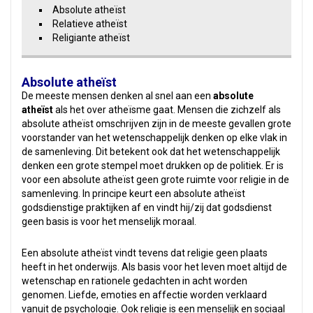
Absolute atheïst
Relatieve atheïst
Religiante atheïst
Absolute atheïst
De meeste mensen denken al snel aan een
absolute
atheïst
als het over atheïsme gaat. Mensen die zichzelf als
absolute atheïst omschrijven zijn in de meeste gevallen grote
voorstander van het wetenschappelijk denken op elke vlak in
de samenleving. Dit betekent ook dat het wetenschappelijk
denken een grote stempel moet drukken op de politiek. Er is
voor een absolute atheïst geen grote ruimte voor religie in de
samenleving. In principe keurt een absolute atheïst
godsdienstige praktijken af en vindt hij/zij dat godsdienst
geen basis is voor het menselijk moraal.
Een absolute atheïst vindt tevens dat religie geen plaats
heeft in het onderwijs. Als basis voor het leven moet altijd de
wetenschap en rationele gedachten in acht worden
genomen. Liefde, emoties en affectie worden verklaard
vanuit de psychologie. Ook religie is een menselijk en sociaal