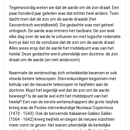
Tegenwoordig weten we dat de aarde om de zon draait. Een
paar honderd jaar geleden was dat echter heel anders. Toen
dacht men dat de zon om de aarde draaide (het
Geocentrisch wereldbeeld). Die gedachte was niet geheel
onlogisch. De aarde was immers het tastbare. De zon leek
elke dag over de aarde te schuiven en met logische redenatie
kom je dan tot de conclusie dat de zon om de aarde draait.
Alles wees erop dat de aarde het middelpunt was van het
heelal. Deze gedachte werd uiteindelijk een doctrine: de zon
draait om de aarde (en niet andersom).
Naarmate de wetenschap zich ontwikkelde kwamen er ook
steeds betere telescopen. Sterrenkundigen begonnen met
behulp van de nieuwste telescopen te twijfelen aan de
doctrine. Klopt het eigenlijk wel dat de zon om de aarde
beweegt? Is de aarde wel echt het middelpunt van het
heelal? Een van de eerste wetenschappers die grote twijfels
kreeg was de Poolse sterrenkundige Nicolaus Copernicus
(1473 - 1543). Ook de beroemde Italiaanse Galileo Galileï
(1564 - 1642) kreeg twijfels en begon de nieuwe inzichten
meer vorm te geven. Het waren uiteindelijk de kerkelijke