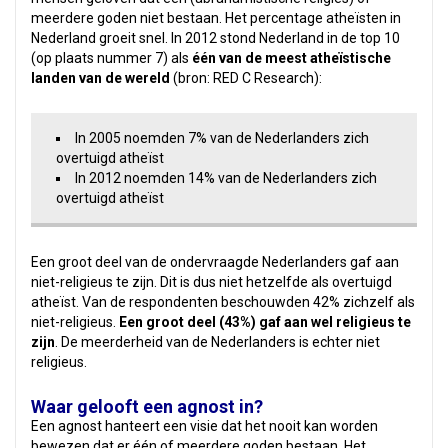
meerdere goden niet bestaan. Het percentage atheïsten in
Nederland groeit snel. In 2012 stond Nederland in de top 10
(op plaats nummer 7) als
één van de meest atheïstische
landen van de wereld
(bron: RED C Research):
In 2005 noemden 7% van de Nederlanders zich
overtuigd atheïst
In 2012 noemden 14% van de Nederlanders zich
overtuigd atheïst
Een groot deel van de ondervraagde Nederlanders gaf aan
niet-religieus te zijn. Dit is dus niet hetzelfde als overtuigd
atheïst. Van de respondenten beschouwden 42% zichzelf als
niet-religieus.
Een groot deel (43%) gaf aan wel religieus te
zijn
. De meerderheid van de Nederlanders is echter niet
religieus.
Waar gelooft een agnost in?
Een agnost hanteert een visie dat het nooit kan worden
bewezen dat er één of meerdere goden bestaan. Het