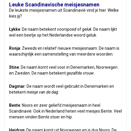
Leuke Scandinavische meisjesnamen
De leukste meisjesnamen uit Scandinavië vind je hier. Welke
kies jij?
Lykke
: De naam betekent
voorspoed
of
geluk
. De naam lijkt
wel een beetje op het Nederlandse woord geluk.
Ronja
: Zweeds en relatief nieuwe meisjesnaam. De naam is
waarschijnlijk een samenstelling van meerdere woorden.
Stine
: De naam komt veel voor in Denemarken, Noorwegen
en Zweden. De naam betekent
gezalfde vrouw
.
Dagmar
: De naam wordt veel gebruikt in Denemarken en
betekent
meisje van de dag
.
Bente
: Noors en zeer geliefd meisjesnaam in heel
Scandinavië. Ook in Nederland heten veel meisjes Bente. Veel
mensen vinden Bente stoer en hip.
Heidrun
: De naam komt uit Noorwegen en is dus Noors. De