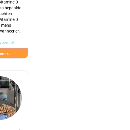
 vitamine D
kan bepaalde
lachten
Vitamine D
e mens
wanneer er…
 eerste!
eer...