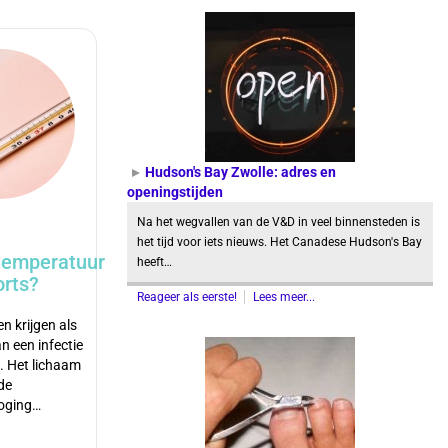
Hudson's Bay Zwolle: adres en
openingstijden
Na het wegvallen van de V&D in veel binnensteden is
het tijd voor iets nieuws. Het Canadese Hudson's Bay
temperatuur
heeft…
orts?
Reageer als eerste!
Lees meer...
n krijgen als
an een infectie
m. Het lichaam
de
oging…