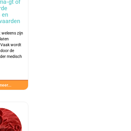
ma-gt of
rde
 en
waarden
 weleens zijn
laten
 Vaak wordt
 door de
nder medisch
eer...