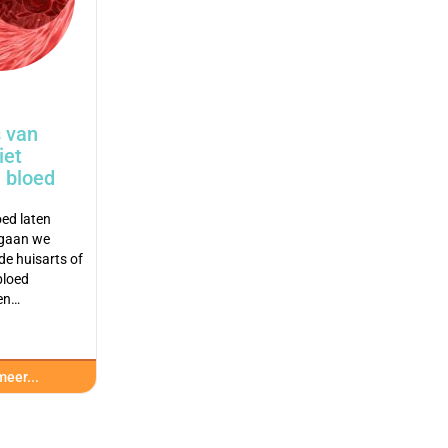
 van
iet
 bloed
oed laten
gaan we
de huisarts of
bloed
een…
eer...