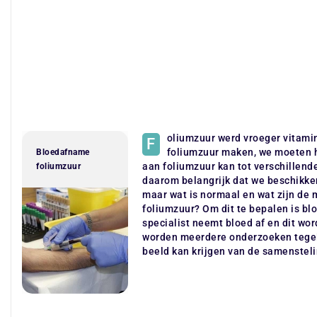
oliumzuur werd vroeger vitami
F
foliumzuur maken, we moeten h
Bloedafname
aan foliumzuur kan tot verschillend
foliumzuur
daarom belangrijk dat we beschikke
maar wat is normaal en wat zijn de m
foliumzuur? Om dit te bepalen is bl
specialist neemt bloed af en dit wo
worden meerdere onderzoeken tegel
beeld kan krijgen van de samensteli