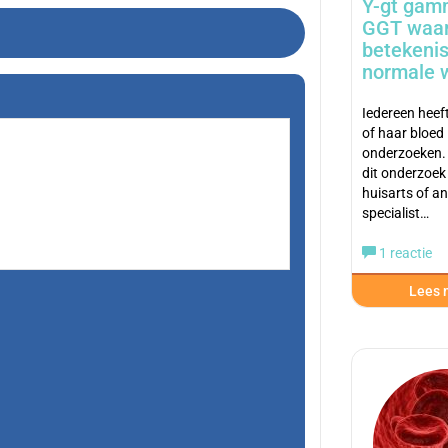
Y-gt gam
GGT waa
betekenis
normale 
Iedereen heeft
of haar bloed 
onderzoeken.
dit onderzoek
huisarts of a
specialist…
1 reactie
Lees m