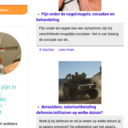
eer...
Pijn onder de nagel/nagels; oorzaken en
behandeling
Pijn onder de nagels kan een symptoom zijn bij
verschillende mogelijke oorzaken. Het is van belang
de oorzaak van de…
4 reacties
Lees meer...
pijn in
:
er,
n
Betaaldata; salarisuitbetaling
r
defensie/militairen op welke datum?
Werk jij bij defensie en wil je weten op welke datum jij
er weleens
je salaris ontvangt? De uitbetaling van het salaris…