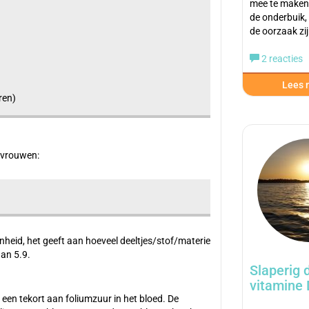
mee te maken k
de onderbuik,
de oorzaak zi
2 reacties
Lees m
ren)
 vrouwen:
nheid, het geeft aan hoeveel deeltjes/stof/materie
dan 5.9.
Slaperig 
vitamine 
een tekort aan foliumzuur in het bloed. De