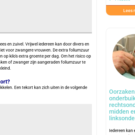
Lees m
es en zuivel. Vrijwel iedereen kan door divers en
 niet voor zwangere vrouwen. De extra foliumzuur
 op kilo's extra groente per dag. Om het risico op
aken of zwanger zijn aangeraden foliumzuur te
kleind.
ort?
elen. Een tekort kan zich uiten in de volgende
Oorzaken 
onderbuik
rechtsond
midden e
linksonde
Iedereen kan 