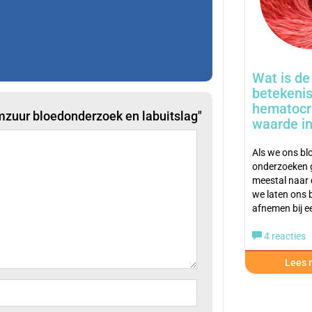
Wat is de
betekenis
hematocr
mzuur bloedonderzoek en labuitslag"
waarde in
Als we ons bl
onderzoeken 
meestal naar 
we laten ons 
afnemen bij 
4 reacties
Lees m