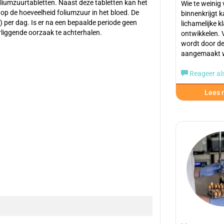
liumzuurtabletten. Naast deze tabletten kan het
Wie te weinig
p de hoeveelheid foliumzuur in het bloed. De
binnenkrijgt 
 per dag. Is er na een bepaalde periode geen
lichamelijke k
rliggende oorzaak te achterhalen.
ontwikkelen. 
wordt door d
aangemaakt 
Reageer als
Lees m