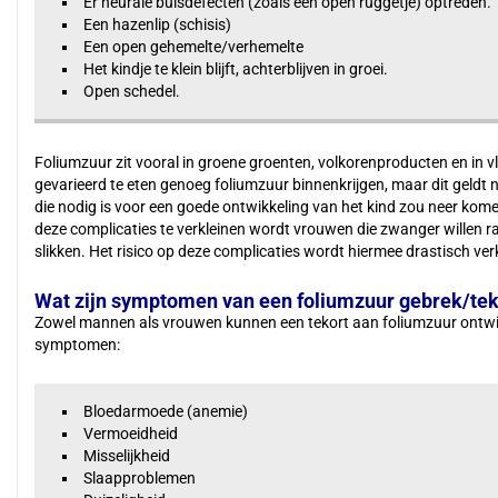
Er neurale buisdefecten (zoals een open ruggetje) optreden.
Een hazenlip (schisis)
Een open gehemelte/verhemelte
Het kindje te klein blijft, achterblijven in groei.
Open schedel.
Foliumzuur zit vooral in groene groenten, volkorenproducten en in vle
gevarieerd te eten genoeg foliumzuur binnenkrijgen, maar dit geldt
die nodig is voor een goede ontwikkeling van het kind zou neer komen
deze complicaties te verkleinen wordt vrouwen die zwanger willen r
slikken. Het risico op deze complicaties wordt hiermee drastisch ver
Wat zijn symptomen van een foliumzuur gebrek/tek
Zowel mannen als vrouwen kunnen een tekort aan foliumzuur ontwikk
symptomen:
Bloedarmoede (anemie)
Vermoeidheid
Misselijkheid
Slaapproblemen