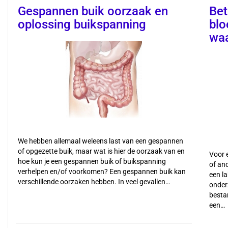
Gespannen buik oorzaak en
Bet
oplossing buikspanning
blo
waa
We hebben allemaal weleens last van een gespannen
of opgezette buik, maar wat is hier de oorzaak van en
Voor 
hoe kun je een gespannen buik of buikspanning
of an
verhelpen en/of voorkomen? Een gespannen buik kan
een l
verschillende oorzaken hebben. In veel gevallen…
onder
bestan
een…