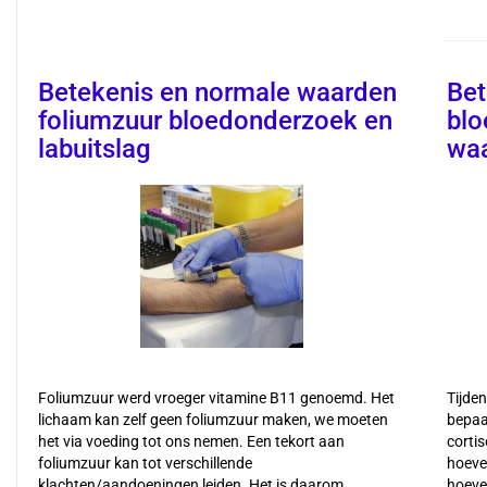
Betekenis en normale waarden
Bet
foliumzuur bloedonderzoek en
blo
labuitslag
wa
Foliumzuur werd vroeger vitamine B11 genoemd. Het
Tijde
lichaam kan zelf geen foliumzuur maken, we moeten
bepaa
het via voeding tot ons nemen. Een tekort aan
cortis
foliumzuur kan tot verschillende
hoevee
klachten/aandoeningen leiden. Het is daarom
hoevee