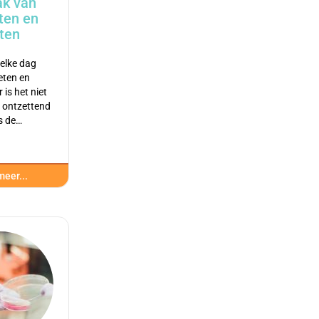
ak van
ten en
ten
elke dag
eten en
 is het niet
d ontzettend
is de…
eer...