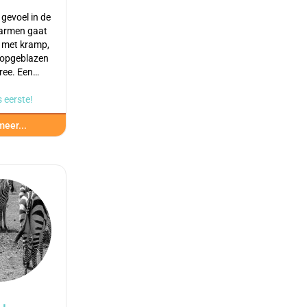
 gevoel in de
armen gaat
 met kramp,
 opgeblazen
rree. Een…
 eerste!
eer...