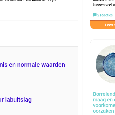
kunnen veel la
2 reacties
Lees m
nis en normale waarden
Borrelend
r labuitslag
maag en 
voorkome
oorzaken