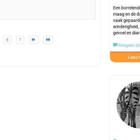
Een borrelend
maag en de d
vaak gepaard
winderigheid,
gevoel en dia
6
7
Reageer als
Lees m