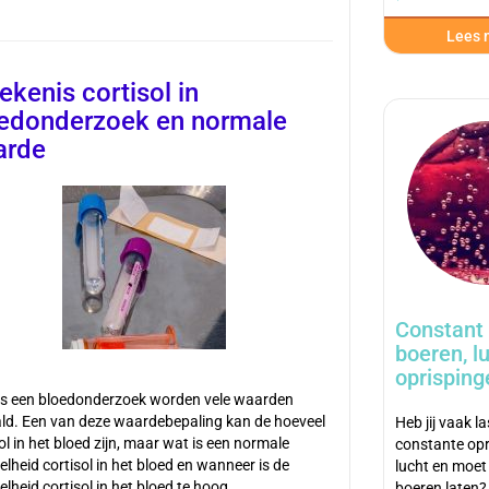
Lees m
ekenis cortisol in
edonderzoek en normale
arde
Constant
boeren, l
oprisping
ns een bloedonderzoek worden vele waarden
ld. Een van deze waardebepaling kan de hoeveel
Heb jij vaak l
ol in het bloed zijn, maar wat is een normale
constante opr
lheid cortisol in het bloed en wanneer is de
lucht en moet
lheid cortisol in het bloed te hoog…
boeren laten