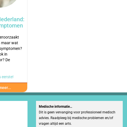
Nederland:
ymptomen
veroorzaakt
s maar wat
e symptomen?
k in
or? De
 eerste!
eer...
Medische informatie…
Dit is geen vervanging voor professioneel medisch
advies. Raadpleeg bij medische problemen en/of
vragen altijd een arts.