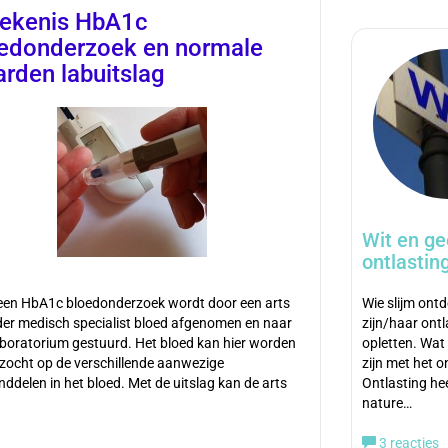
ekenis HbA1c
edonderzoek en normale
rden labuitslag
Wit en gee
ontlastin
een HbA1c bloedonderzoek wordt door een arts
Wie slijm ontd
der medisch specialist bloed afgenomen en naar
zijn/haar ont
aboratorium gestuurd. Het bloed kan hier worden
opletten. Wat
zocht op de verschillende aanwezige
zijn met het o
ddelen in het bloed. Met de uitslag kan de arts
Ontlasting he
nature…
3 reacties