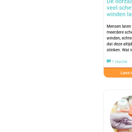
De oorza
veel sche
winden la
Mensen laten 
meerdere sch
winden, echter
dat deze altij
stinken. Wat 
1 reactie
Lees m