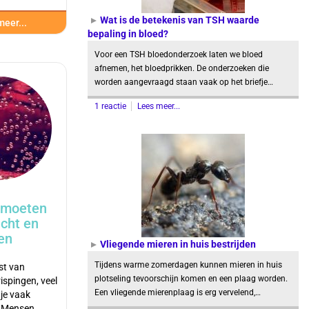
Wat is de betekenis van TSH waarde
eer...
bepaling in bloed?
Voor een TSH bloedonderzoek laten we bloed
afnemen, het bloedprikken. De onderzoeken die
worden aangevraagd staan vaak op het briefje…
1 reactie
Lees meer...
 moeten
ucht en
en
Vliegende mieren in huis bestrijden
Tijdens warme zomerdagen kunnen mieren in huis
ast van
plotseling tevoorschijn komen en een plaag worden.
ispingen, veel
Een vliegende mierenplaag is erg vervelend,…
 je vaak
? Mensen