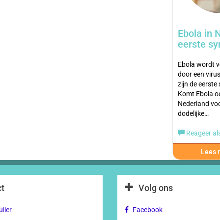
Ebola in 
eerste s
Ebola wordt 
door een viru
zijn de eerst
Komt Ebola oo
Nederland vo
dodelijke…
Reageer als
Lees m
t
Volg ons
lier
Facebook