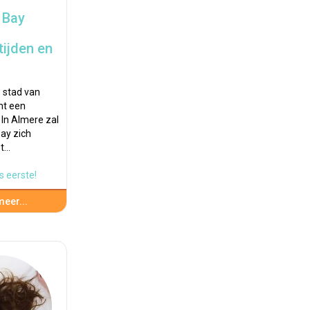
 Bay
ijden en
e stad van
mt een
 In Almere zal
ay zich
et…
s eerste!
eer...