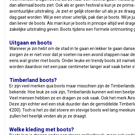
dan allemaal boots ziet. Ook als er geen festival is kun je ze pri
avontuurlijke uitstraling. Je ziet er gelijk stoerder uit als je ze dra
dag gaat worden. Wil je een stoer uiterlijk, pak dan je boots. Wil je
dan liever de boots. Als man kun je boots in principe altijd wel dr
zakelijke uitstraling geven. Boots tijdens een formele ontmoeting ge
Uitgaan en boots
Wanneer je zin hebt om de stad in te gaan en lekker te gaan danse
zorgen ze er niet voor dat je voeten na een avond stappen naar 
eens wat groter met boots. Onder leuke en trendy boots zit name
worden daardoor net een paar centimeter langer wat vaak beter s
Timberland boots?
Er zijn veel merken qua boots maar misschien zijn de Timberland
bekende. Hoe leuk ze ook zijn, Timberlands kunnen wel een beetje
Veel mensen hebben ze en dragen ze ook vaak. Ook het merk Airs
Deze zijn echter wel een stuk duurder dan de gemiddelde Timberl
€200). Toch is het zo dat stoere en stevige boots wel lang meeku
zullen het heerlijk vinden als je ze draagt.
Welke kleding met boots?