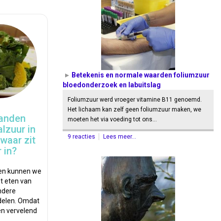
Betekenis en normale waarden foliumzuur
bloedonderzoek en labuitslag
Foliumzuur werd vroeger vitamine B11 genoemd.
Het lichaam kan zelf geen foliumzuur maken, we
tanden
moeten het via voeding tot ons…
lzuur in
9 reacties
Lees meer...
 waar zit
 in?
en kunnen we
t eten van
ndere
delen. Omdat
en vervelend