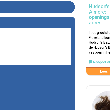
Hudson's
Almere:
openingst
adres
In de grootst
Flevoland ko
Hudson's Bay.
de Hudson's B
vestigen in h
Reageer al
Lees m