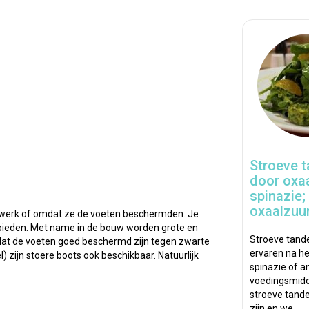
Stroeve 
door oxaa
spinazie;
oxaalzuur
 werk of omdat ze de voeten beschermden. Je
bieden. Met name in de bouw worden grote en
Stroeve tand
el dat de voeten goed beschermd zijn tegen zwarte
ervaren na he
) zijn stoere boots ook beschikbaar. Natuurlijk
spinazie of a
voedingsmid
stroeve tand
zijn en we…