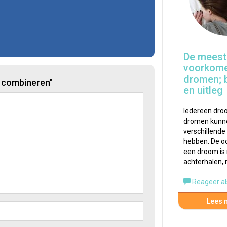
De meest
voorkom
dromen; 
n combineren"
en uitleg
Iedereen dro
dromen kunn
verschillende
hebben. De o
een droom is n
achterhalen,
Reageer al
Lees m