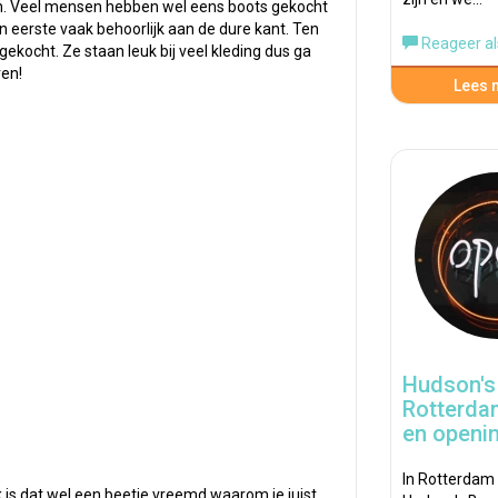
ren. Veel mensen hebben wel eens boots gekocht
n eerste vaak behoorlijk aan de dure kant. Ten
Reageer al
kocht. Ze staan leuk bij veel kleding dus ga
ren!
Lees m
Hudson's 
Rotterda
en openin
In Rotterdam
k is dat wel een beetje vreemd waarom je juist