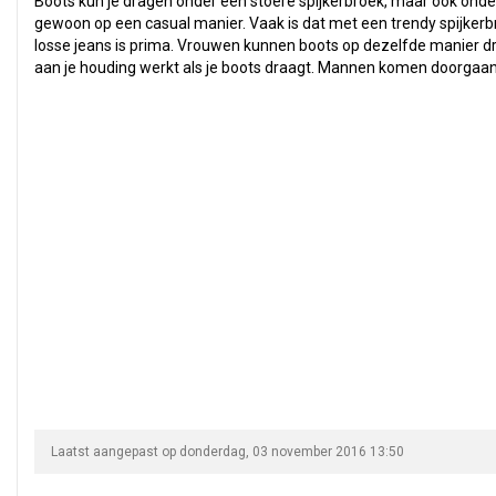
Boots kun je dragen onder een stoere spijkerbroek, maar ook on
gewoon op een casual manier. Vaak is dat met een trendy spijkerb
losse jeans is prima. Vrouwen kunnen boots op dezelfde manier dr
aan je houding werkt als je boots draagt. Mannen komen doorgaa
Laatst aangepast op donderdag, 03 november 2016 13:50