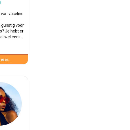
n
 van vaseline
s
 gunstig voor
s? Je hebt er
k al wel eens…
eer...