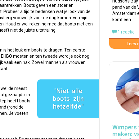
Hudson's Bay 
ma aantrekken. Boots geven een stoer en
pand van de V
agt. Probeer altijd te bedenken wat je look van de
Amsterdam e
 juist erg vrouwelijk voor de dag komen: vermijd
komt een…
agen. Houd er wel rekening mee dat boots niet een
eft niet de juiste uitstraling.
1 reactie
Lees m
n is het leuk om boots te dragen. Ten eerste
de EHBO moeten en ten tweede word je ook nog
lijk vaak een hak. Zowel mannen als vrouwen
taat.
s wel de meest
Niet alle
 afgezaagd zijn.
boots zijn
tep heeft boots.
hetzelfde
and (rond de
nnen. Je voeten
Wimpers 
maken: v