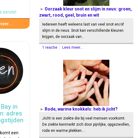
Oorzaak kleur snot en slijm in neus: groen,
s eerste!
zwart, rood, geel, bruin en wit
eer...
Iedereen heeft weleens last van veel snot en/of
slijm in de neus. Snot kan verschillende kleuren
krijgen, de oorzaak van…
1 reactie
Lees meer...
Bay in
Rode, warme knokkels: heb ik jicht?
m: adres
Jicht is een ziekte die bij veel mensen voorkomt.
gstijden
De ziekte kenmerkt zich door pijnlijke, opgezwollen,
rode en warme plekken.…
 komt een