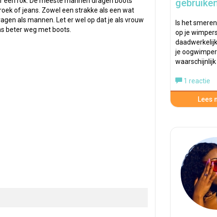
der een rok. De meeste mannen dragen boots
gebruike
roek of jeans. Zowel een strakke als een wat
agen als mannen. Let er wel op dat je als vrouw
Is het smeren
ns beter weg met boots.
op je wimper
daadwerkelijk
je oogwimper
waarschijnlij
1 reactie
Lees m