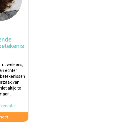
ende
betekenis
omt weleens,
en echter
 betekenissen
orzaak van
iet altijd te
 maar…
s eerste!
eer...